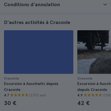
Conditions d'annulation
D'autres activités à Cracovie
Cracovie
Cracovie
Excursion à Auschwitz depuis
Excursion à Ausch
Cracovie
depuis Cracovie
(2.912 avis)
(1.09
4.7
4.9
30 €
42 €