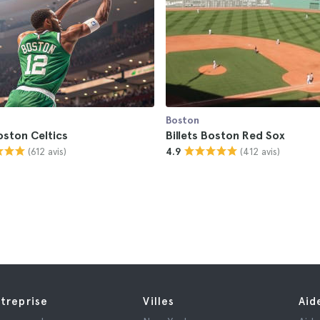
Boston
Boston Celtics
Billets Boston Red Sox
(612 avis)
(412 avis)
4.9
treprise
Villes
Aid