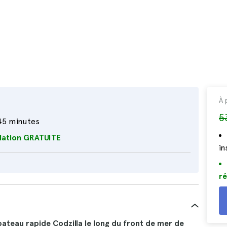
À 
5
45 minutes
lation GRATUITE
i
ré
teau rapide Codzilla le long du front de mer de