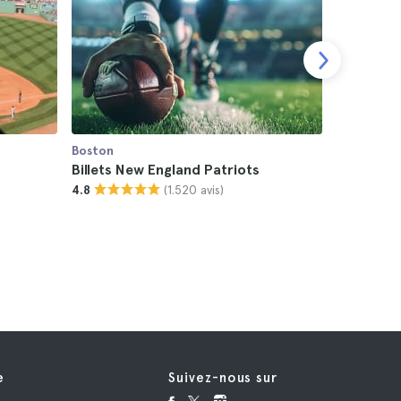
Boston
Boston
Billets New England Patriots
Billets B
(1.520 avis)
4.8
4.5
e
Suivez-nous sur