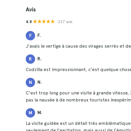
Avis
· 337 avis
4.8
F.
F
J'avais le vertige à cause des virages serrés et d
R.
R
Codzilla est impressionnant, c'est quelque chose
N.
N
C'est trop long pour une visite à grande vitesse
pas la nausée à de nombreux touristes inexpéri
M.
M
La visite guidée est un détail très emblématique q
seulement de l'excitation, mais aussi de l'émoti