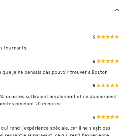
5
es tournants.
5
 que je ne pensais pas pouvoir trouver à Boston.
5
, 30 minutes suffiraient amplement et ne donneraient
mentés pendant 20 minutes.
5
ui rend l'expérience spéciale, car il ne s'agit pas
on ressentie auparavant, ce qui rend l'expérience