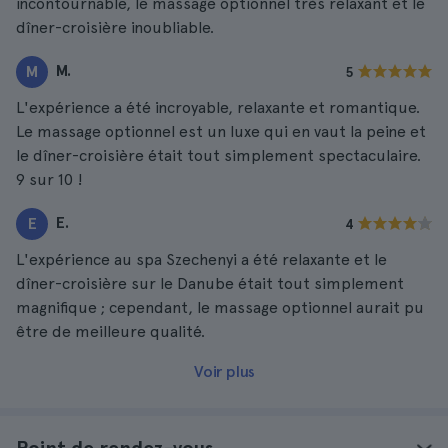
incontournable, le massage optionnel très relaxant et le
dîner-croisière inoubliable.
M.
M
5
L'expérience a été incroyable, relaxante et romantique.
Le massage optionnel est un luxe qui en vaut la peine et
le dîner-croisière était tout simplement spectaculaire.
9 sur 10 !
E.
E
4
L'expérience au spa Szechenyi a été relaxante et le
dîner-croisière sur le Danube était tout simplement
magnifique ; cependant, le massage optionnel aurait pu
être de meilleure qualité.
Voir plus