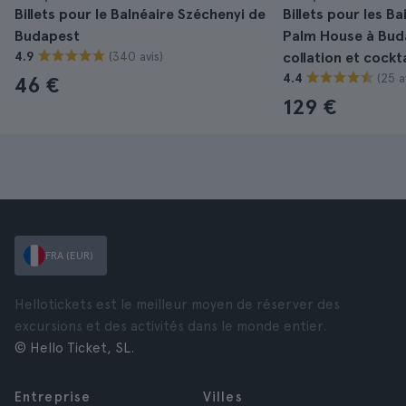
Billets pour le Balnéaire Széchenyi de
Billets pour les Ba
Budapest
Palm House à Bud
(340 avis)
4.9
collation et cockta
(25 a
4.4
46 €
129 €
FRA (EUR)
Hellotickets est le meilleur moyen de réserver des
excursions et des activités dans le monde entier.
© Hello Ticket, SL.
Entreprise
Villes