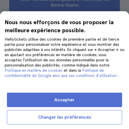
Notre-Dame
Nous nous efforçons de vous proposer la
meilleure expérience possible.
Que faire aux alentours de Notre-
Hellotickets utilise des cookies de première partie et de tierce
Dame
partie pour personnaliser votre expérience et vous montrer des
publicités adaptées à vos intérêts. En cliquant sur « Accepter » ou
en ajustant vos préférences en matière de cookies, vous
acceptez l’utilisation de vos données personnelles pour la
personnalisation des publicités, comme indiqué dans notre
Politique en matière de cookies
et dans la
Politique de
confidentialité de Google ainsi que ses conditions d'utilisation
.
Accepter
Changer les préférences