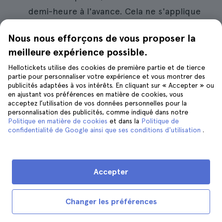
demi-heure à l'avance. Cela ne s'applique
toutefois pas aux billets VIP, qui ont déjà
Nous nous efforçons de vous proposer la
des places réservées.
meilleure expérience possible.
Le Moulin Rouge dispose de
son propre
Hellotickets utilise des cookies de première partie et de tierce
service de
consigne
. Il coûte 2 euros et
partie pour personnaliser votre expérience et vous montrer des
publicités adaptées à vos intérêts. En cliquant sur « Accepter » ou
vous devrez obligatoirement y laisser vos
en ajustant vos préférences en matière de cookies, vous
acceptez l’utilisation de vos données personnelles pour la
sacs et appareils photo.
personnalisation des publicités, comme indiqué dans notre
Politique en matière de cookies
et dans la
Politique de
Vous pouvez laisser votre manteau au
confidentialité de Google ainsi que ses conditions d'utilisation
.
vestiaire si vous le souhaitez, mais je vous
recommande de le garder si vous êtes
frileux, car il peut faire un peu froid dans
Accepter
la salle.
À l'intérieur
, il est interdit de prendre des
Changer les préférences
photos ou de filmer
pour des raisons de