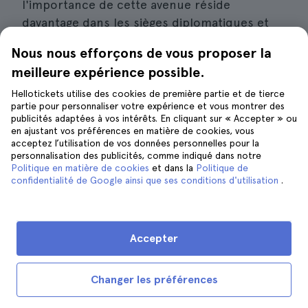
l'importance de cette avenue réside
davantage dans les sièges diplomatiques et
les bureaux du gouvernement qu'elle abrite.
Nous nous efforçons de vous proposer la
Il s'agit notamment du
Palazzo San Demetrio
meilleure expérience possible.
et des quattro canti
, du Palazzo Cilestri
devant l'église de Minoriti, de la Collegiata et
Hellotickets utilise des cookies de première partie et de tierce
partie pour personnaliser votre expérience et vous montrer des
de l'Ospedale San Marco situé sur la Piazza
publicités adaptées à vos intérêts. En cliquant sur « Accepter » ou
Stesicoro.
en ajustant vos préférences en matière de cookies, vous
acceptez l’utilisation de vos données personnelles pour la
personnalisation des publicités, comme indiqué dans notre
Avant de vous rendre à Catane, je vous
Politique en matière de cookies
et dans la
Politique de
confidentialité de Google ainsi que ses conditions d'utilisation
recommande de vérifier s'il y aura un jour
.
férié pendant votre séjour, par exemple si
vous vous rendez
à Catane pendant la période
de Noël
. Si c'est le cas, cette rue sera encore
Accepter
plus animée par les illuminations de Noël et
les boutiques débordantes d'activité.
Changer les préférences
N'oubliez pas de prendre une glace pendant
votre séjour ! Il y a de nombreux glaciers