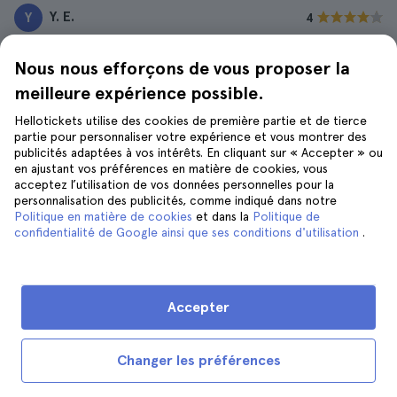
Y. E.
Y
4
L'excursion était extraordinaire, la plongée dans les eaux
Nous nous efforçons de vous proposer la
de la mer Morte et l'exploration des ruines antiques de
meilleure expérience possible.
Massada ont été une expérience unique.
Hellotickets utilise des cookies de première partie et de tierce
X. A.
X
4
partie pour personnaliser votre expérience et vous montrer des
publicités adaptées à vos intérêts. En cliquant sur « Accepter » ou
J'ai adoré visiter ces sites historiques, c'était une
en ajustant vos préférences en matière de cookies, vous
expérience inoubliable. J'ai toujours voulu flotter dans la
acceptez l’utilisation de vos données personnelles pour la
personnalisation des publicités, comme indiqué dans notre
mer Morte et je l'ai enfin fait.
Politique en matière de cookies
et dans la
Politique de
confidentialité de Google ainsi que ses conditions d'utilisation
.
F. O.
F
4
L'excursion à la mer Morte et à Massada était
formidable, une journée inoubliable. Les guides sont
Accepter
très compétents et vous traitent très bien.
Changer les préférences