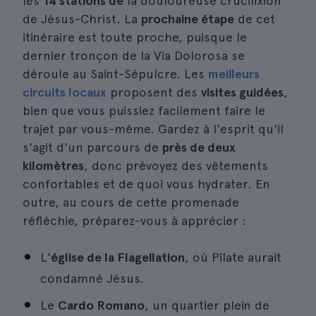
les
14 stations de
la douloureuse crucifixion
de Jésus-Christ. La
prochaine étape
de cet
itinéraire est toute proche, puisque le
dernier tronçon de la Via Dolorosa se
déroule au Saint-Sépulcre. Les
meilleurs
circuits locaux
proposent des
visites guidées
,
bien que vous puissiez facilement faire le
trajet par vous-même. Gardez à l'esprit qu'il
s'agit d'un parcours de
près de deux
kilomètres
, donc prévoyez des vêtements
confortables et de quoi vous hydrater. En
outre, au cours de cette promenade
réfléchie, préparez-vous à apprécier :
L'
église de la Flagellation
, où Pilate aurait
condamné Jésus.
Le
Cardo Romano
, un quartier plein de