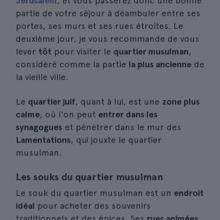
Jérusalem
, et vous passerez donc une bonne
partie de votre séjour à déambuler entre ses
portes, ses murs et ses rues étroites. Le
deuxième jour, je vous recommande de vous
lever
tôt
pour visiter le
quartier musulman
,
considéré comme la partie
la plus ancienne
de
la vieille ville.
Le
quartier juif
, quant à lui, est une
zone plus
calme
, où l'on peut
entrer dans les
synagogues
et pénétrer dans le mur des
Lamentations
, qui jouxte le quartier
musulman.
Les souks du quartier musulman
Le souk du quartier musulman est un
endroit
idéal
pour acheter des souvenirs
traditionnels et des épices. Ses
rues animées