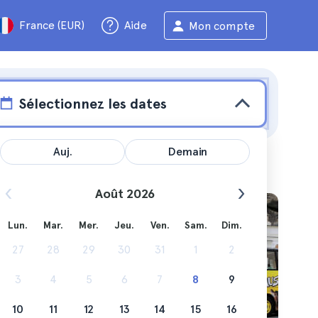
France (EUR)
Aide
Mon compte
Sélectionnez les dates
Auj.
Demain
Août 2026
Lun.
Mar.
Mer.
Jeu.
Ven.
Sam.
Dim.
vous
27
28
29
30
31
1
2
limité
3
4
5
6
7
8
9
10
11
12
13
14
15
16