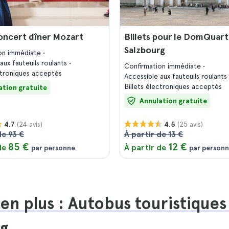
concert dîner Mozart
Billets pour le DomQuart
Salzbourg
on immédiate
aux fauteuils roulants
Confirmation immédiate
ectroniques acceptés
Accessible aux fauteuils roulants
Billets électroniques acceptés
ation gratuite
Annulation gratuite
(24 avis)
(25 avis)
4.7
4.5
de 93 €
À partir de 13 €
85 €
12 €
 de
À partir de
par personne
par person
en plus : Autobus touristiques
rg