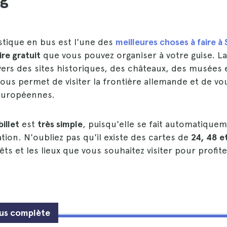
istique en bus est l'une des
meilleures choses à faire à
ire gratuit
que vous pouvez organiser à votre guise. L
rs des sites historiques, des châteaux, des musées e
vous permet de visiter la frontière allemande et de v
 européennes.
billet
est
très simple
, puisqu'elle se fait automatiquem
ation. N'oubliez pas qu'il existe des cartes de
24, 48 e
rrêts et les lieux que vous souhaitez visiter pour prof
.
lus complète