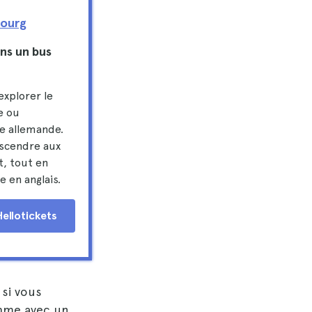
bourg
ns un bus
explorer le
e ou
re allemande.
scendre aux
t, tout en
 en anglais.
Hellotickets
 si vous
ythme avec un