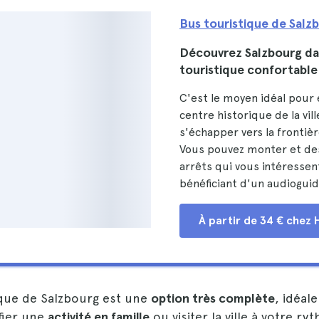
Bus touristique de Salz
Découvrez Salzbourg da
touristique confortable
C'est le moyen idéal pour 
centre historique de la vill
s'échapper vers la frontiè
Vous pouvez monter et de
arrêts qui vous intéressen
bénéficiant d'un audioguide
À partir de 34 € chez 
ique de Salzbourg est une
option très complète
, idéale
fier une
activité en famille
ou visiter la ville à votre r