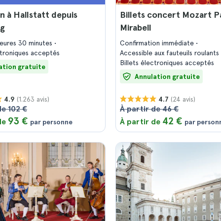
n à Hallstatt depuis
Billets concert Mozart Pa
rg
Mirabell
heures 30 minutes
Confirmation immédiate
ectroniques acceptés
Accessible aux fauteuils roulants
Billets électroniques acceptés
ation gratuite
Annulation gratuite
(1.263 avis)
(24 avis)
4.9
4.7
de 102 €
À partir de 46 €
93 €
42 €
 de
À partir de
par personne
par person