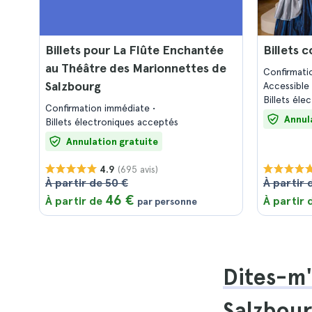
Billets pour La Flûte Enchantée
Billets 
au Théâtre des Marionnettes de
Confirmati
Salzbourg
Accessible 
Billets él
Confirmation immédiate
Annul
Billets électroniques acceptés
Annulation gratuite
(695 avis)
4.9
À partir de 50 €
À partir 
46 €
À partir de
À partir
par personne
Dites-m'
Salzbou