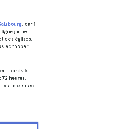
 Salzbourg
, car il
a
ligne
jaune
t des églises.
ous échapper
ent après la
t 72 heures
.
iter au maximum