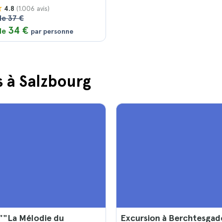
(1.006 avis)
4.8
de 37 €
34 €
 de
par personne
s à Salzbourg
""La Mélodie du
Excursion à Berchtesgad