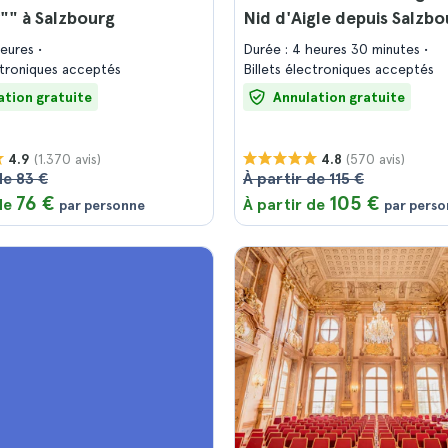
"" à Salzbourg
Nid d'Aigle depuis Salzbo
heures
Durée : 4 heures 30 minutes
ectroniques acceptés
Billets électroniques acceptés
ation gratuite
Annulation gratuite
(1.370 avis)
(570 avis)
4.9
4.8
de 83 €
À partir de 115 €
76 €
105 €
 de
À partir de
par personne
par pers