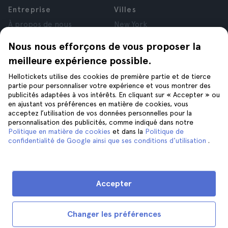
Entreprise
Villes
À propos de nous
New York
Offres d’emploi
Rome
Nous nous efforçons de vous proposer la
Affiliés
Paris
meilleure expérience possible.
Avis
Londres
Confidentialité
Grenade
Hellotickets utilise des cookies de première partie et de tierce
Conditions générales
Cracovie
partie pour personnaliser votre expérience et vous montrer des
publicités adaptées à vos intérêts. En cliquant sur « Accepter » ou
Mentions Légales
Tenerife
en ajustant vos préférences en matière de cookies, vous
Cookies
acceptez l’utilisation de vos données personnelles pour la
personnalisation des publicités, comme indiqué dans notre
Politique en matière de cookies
et dans la
Politique de
Aide
Suivez-nous sur
confidentialité de Google ainsi que ses conditions d'utilisation
.
Aide
Nous contacter
Accepter
Changer les préférences