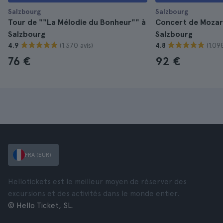
Salzbourg
Salzbourg
Tour de ""La Mélodie du Bonheur"" à
Concert de Mozart
Salzbourg
Salzbourg
(1.370 avis)
(1.098
4.9
4.8
76 €
92 €
FRA (EUR)
Hellotickets est le meilleur moyen de réserver des
excursions et des activités dans le monde entier.
© Hello Ticket, SL.