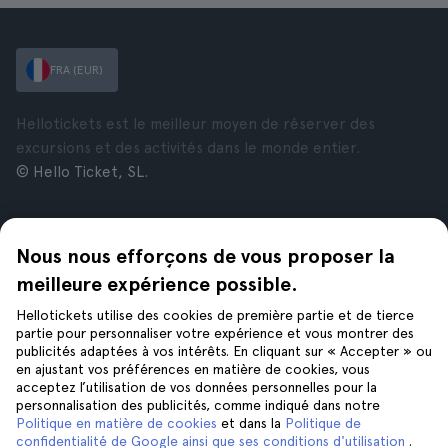
FRA (EUR)
Hellotickets est le meilleur moyen de réserver des
excursions et des activités dans le monde entier.
© Hello Ticket, SL.
Entreprise
Villes
Nous nous efforçons de vous proposer la
À propos de nous
New York
Offres d’emploi
Rome
meilleure expérience possible.
Affiliés
Paris
Hellotickets utilise des cookies de première partie et de tierce
Avis
Londres
partie pour personnaliser votre expérience et vous montrer des
Confidentialité
Grenade
publicités adaptées à vos intérêts. En cliquant sur « Accepter » ou
en ajustant vos préférences en matière de cookies, vous
Conditions générales
Cracovie
acceptez l’utilisation de vos données personnelles pour la
Mentions Légales
Tenerife
personnalisation des publicités, comme indiqué dans notre
Cookies
Politique en matière de cookies
et dans la
Politique de
confidentialité de Google ainsi que ses conditions d'utilisation
.