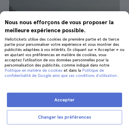
Nous nous efforçons de vous proposer la
meilleure expérience possible.
Hellotickets utilise des cookies de première partie et de tierce
partie pour personnaliser votre expérience et vous montrer des
publicités adaptées à vos intérêts. En cliquant sur « Accepter » ou
en ajustant vos préférences en matière de cookies, vous
acceptez l’utilisation de vos données personnelles pour la
personnalisation des publicités, comme indiqué dans notre
Politique en matière de cookies
et dans la
Politique de
confidentialité de Google ainsi que ses conditions d'utilisation
.
Croisière sur la Seine| ©Fernando Mafra
Le prix d'une croisière avec dîner à Paris varie
Accepter
considérablement en fonction de la
compagnie que vous choisissez, du type de
Changer les préférences
menu, de l'heure du dîner, de la durée du
trajet et du jour où vous effectuez la