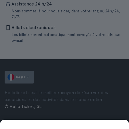
Assistance 24 h/24
Nous sommes là pour vous aider, dans votre langue, 24h/24,
7j/7.
Billets électroniques
Les billets seront automatiquement envoyés à votre adresse
e-mail.
FRA (EUR)
Hellotickets est le meilleur moyen de réserver des
excursions et des activités dans le monde entier.
© Hello Ticket, SL.
Entreprise
Villes