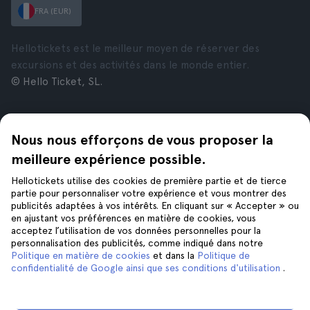
FRA (EUR)
Hellotickets est le meilleur moyen de réserver des
excursions et des activités dans le monde entier.
© Hello Ticket, SL.
Entreprise
Villes
Nous nous efforçons de vous proposer la
À propos de nous
New York
Offres d’emploi
Rome
meilleure expérience possible.
Affiliés
Paris
Hellotickets utilise des cookies de première partie et de tierce
Avis
Londres
partie pour personnaliser votre expérience et vous montrer des
Confidentialité
Grenade
publicités adaptées à vos intérêts. En cliquant sur « Accepter » ou
en ajustant vos préférences en matière de cookies, vous
Conditions générales
Cracovie
acceptez l’utilisation de vos données personnelles pour la
Mentions Légales
Tenerife
personnalisation des publicités, comme indiqué dans notre
Cookies
Politique en matière de cookies
et dans la
Politique de
confidentialité de Google ainsi que ses conditions d'utilisation
.
Aide
Suivez-nous sur