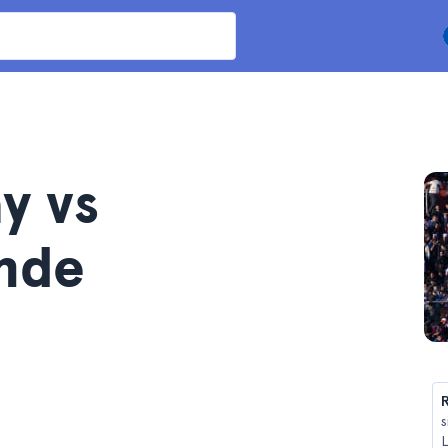
y vs
nde
R
s
L