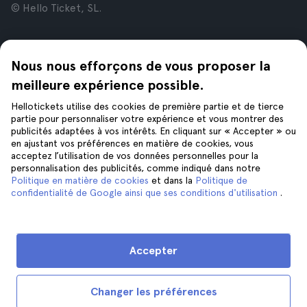
© Hello Ticket, SL.
Entreprise
Villes
Nous nous efforçons de vous proposer la
À propos de nous
New York
Offres d’emploi
Rome
meilleure expérience possible.
Affiliés
Paris
Hellotickets utilise des cookies de première partie et de tierce
Avis
Londres
partie pour personnaliser votre expérience et vous montrer des
Confidentialité
Grenade
publicités adaptées à vos intérêts. En cliquant sur « Accepter » ou
en ajustant vos préférences en matière de cookies, vous
Conditions générales
Cracovie
acceptez l’utilisation de vos données personnelles pour la
Mentions Légales
Tenerife
personnalisation des publicités, comme indiqué dans notre
Cookies
Politique en matière de cookies
et dans la
Politique de
confidentialité de Google ainsi que ses conditions d'utilisation
.
Aide
Suivez-nous sur
Aide
Accepter
Nous contacter
Changer les préférences