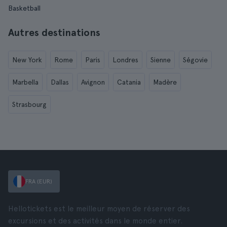
Basketball
Autres destinations
New York
Rome
Paris
Londres
Sienne
Ségovie
Marbella
Dallas
Avignon
Catania
Madère
Strasbourg
FRA (EUR)
Hellotickets est le meilleur moyen de réserver des
excursions et des activités dans le monde entier.