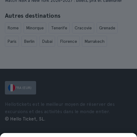
Match NBA à New York 2026-2027 : billets, prix et calendrier
Autres destinations
Rome
Minorque
Tenerife
Cracovie
Grenade
Paris
Berlin
Dubai
Florence
Marrakech
FRA (EUR)
Hellotickets est le meilleur moyen de réserver des
excursions et des activités dans le monde entier.
© Hello Ticket, SL.
Entreprise
Villes