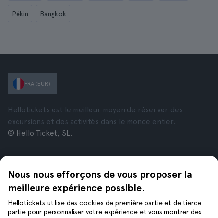
Pékin
Bangkok
FRA (EUR)
Hellotickets est le meilleur moyen de réserver des
excursions et des activités dans le monde entier.
© Hello Ticket, SL.
Entreprise
Villes
Nous nous efforçons de vous proposer la
À propos de nous
New York
Offres d’emploi
Rome
meilleure expérience possible.
Affiliés
Paris
Hellotickets utilise des cookies de première partie et de tierce
Avis
Londres
partie pour personnaliser votre expérience et vous montrer des