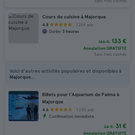
Sans frais cachés
Cours de cuisine à Majorque
1.259 avis
4.8
Durée:
3 heures
133 €
146 €
Annulation GRATUITE
Sans frais cachés
Voici d'autres activités populaires et disponibles à
Majorque
...
Billets pour l'Aquarium de Palma à
Majorque
1.220 avis
4.6
Confirmation immédiate
31 €
34 €
Annulation GRATUITE