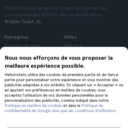
Hellotickets est le meilleur moyen de réserver des
excursions et des activités dans le monde entier.
© Hello Ticket, SL.
Entreprise
Villes
À propos de nous
New York
Offres d’emploi
Rome
Nous nous efforçons de vous proposer la
Affiliés
Paris
meilleure expérience possible.
Avis
Londres
Confidentialité
Grenade
Hellotickets utilise des cookies de première partie et de tierce
Conditions générales
Cracovie
partie pour personnaliser votre expérience et vous montrer des
publicités adaptées à vos intérêts. En cliquant sur « Accepter » ou
Mentions Légales
Tenerife
en ajustant vos préférences en matière de cookies, vous
Cookies
acceptez l’utilisation de vos données personnelles pour la
personnalisation des publicités, comme indiqué dans notre
Politique en matière de cookies
et dans la
Politique de
Aide
Suivez-nous sur
confidentialité de Google ainsi que ses conditions d'utilisation
.
Aide
Nous contacter