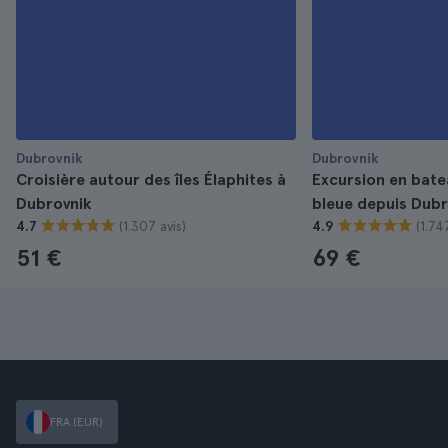
Dubrovnik
Dubrovnik
Croisière autour des îles Élaphites à
Excursion en bate
Dubrovnik
bleue depuis Dubr
(1.307 avis)
(1.74
4.7
4.9
51 €
69 €
FRA (EUR)