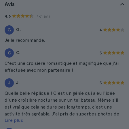
Avis
· 461 avis
4.6
G.
G
4
Je le recommande.
C.
C
5
C'est une croisière romantique et magnifique que j'ai
effectuée avec mon partenaire !
J.
J
5
Quelle belle réplique ! C'est un génie qui a eu l'idée
d'une croisière nocturne sur un tel bateau. Même s'il
est vrai que cela ne dure pas longtemps, c'est une
activité très agréable. J'ai pris de superbes photos de
Lire plus
Dubrovnik depuis l'eau. Belle ville !