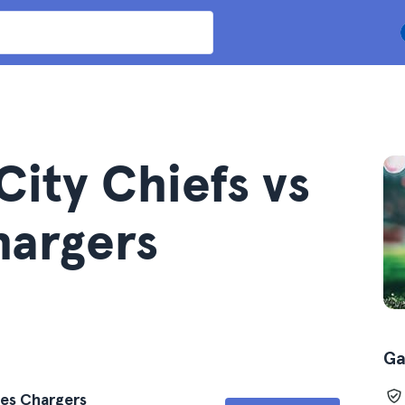
City Chiefs vs
hargers
Ga
les Chargers