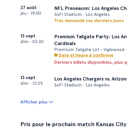
27 août
NFL Preseason: Los Angeles Ch
jeu
•
19:00
SoFi Stadium • Los Angeles
Très demandé ces derniers jours
13 sept
Premium Tailgate Party: Los An
dim
•
03:30
Cardinals
Premium Tailgate Lot - Inglewood •
Date et heure à confirmer
Derniers billets disponibles, plus q
13 sept
Los Angeles Chargers vs. Arizon
dim
•
13:25
SoFi Stadium • Los Angeles
Afficher plus
Prix pour le prochain match Kansas City