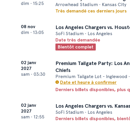
dim
•
15:25
Arrowhead Stadium • Kansas City
Très demandé ces derniers jours
08 nov
Los Angeles Chargers vs. Hous
dim
•
13:05
SoFi Stadium • Los Angeles
Date très demandée
Bientôt complet
02 janv
Premium Tailgate Party: Los An
2027
Chiefs
sam
•
03:30
Premium Tailgate Lot - Inglewood •
Date et heure à confirmer
Derniers billets disponibles, plus q
02 janv
Los Angeles Chargers vs. Kansas
2027
SoFi Stadium • Los Angeles
sam
•
12:55
Derniers billets disponibles, bien