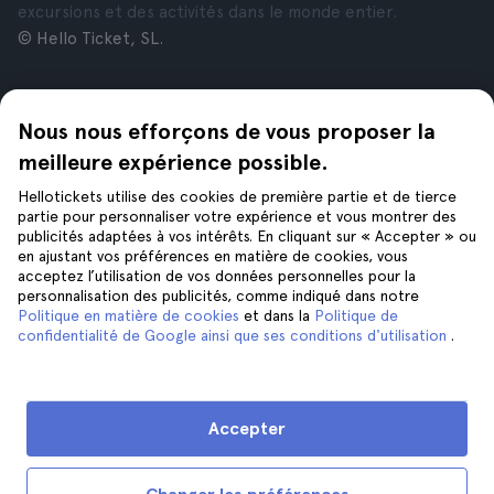
excursions et des activités dans le monde entier.
© Hello Ticket, SL.
Entreprise
Villes
Nous nous efforçons de vous proposer la
À propos de nous
New York
Offres d’emploi
Rome
meilleure expérience possible.
Affiliés
Paris
Hellotickets utilise des cookies de première partie et de tierce
Avis
Londres
partie pour personnaliser votre expérience et vous montrer des
Confidentialité
Grenade
publicités adaptées à vos intérêts. En cliquant sur « Accepter » ou
en ajustant vos préférences en matière de cookies, vous
Conditions générales
Cracovie
acceptez l’utilisation de vos données personnelles pour la
Mentions Légales
Tenerife
personnalisation des publicités, comme indiqué dans notre
Cookies
Politique en matière de cookies
et dans la
Politique de
confidentialité de Google ainsi que ses conditions d'utilisation
.
Aide
Suivez-nous sur
Aide
Accepter
Nous contacter