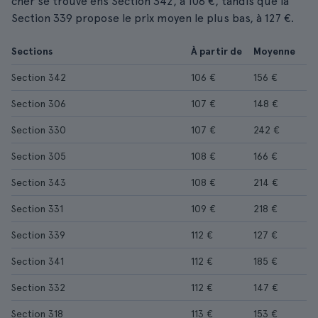
cher se trouve ens Section 342, à 106 €, tandis que la
Section 339 propose le prix moyen le plus bas, à 127 €.
Sections
À partir de
Moyenne
Section 342
106 €
156 €
Section 306
107 €
148 €
Section 330
107 €
242 €
Section 305
108 €
166 €
Section 343
108 €
214 €
Section 331
109 €
218 €
Section 339
112 €
127 €
Section 341
112 €
185 €
Section 332
112 €
147 €
Section 318
113 €
153 €