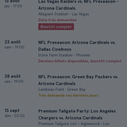
13 août
Las Vegas Raiders vs. NFL Preseason -
jeu
•
17:00
Arizona Cardinals
Allegiant Stadium • Las Vegas
Date très demandée
Bientôt complet
22 août
NFL Preseason: Arizona Cardinals vs.
sam
•
19:00
Dallas Cowboys
State Farm Stadium • Phoenix
Derniers billets disponibles, bientôt complet
28 août
NFL Preseason: Green Bay Packers vs.
ven
•
19:00
Arizona Cardinals
Lambeau Field • Green Bay
Très demandé ces derniers jours
13 sept
Premium Tailgate Party: Los Angeles
dim
•
03:30
Chargers vs. Arizona Cardinals
Premium Tailgate Lot - Inglewood • Los