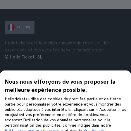
FRA (EUR)
Hellotickets est le meilleur moyen de réserver des
excursions et des activités dans le monde entier.
© Hello Ticket, SL.
Entreprise
Villes
Nous nous efforçons de vous proposer la
À propos de nous
New York
Offres d’emploi
Rome
meilleure expérience possible.
Affiliés
Paris
Hellotickets utilise des cookies de première partie et de tierce
Avis
Londres
partie pour personnaliser votre expérience et vous montrer des
Confidentialité
Grenade
publicités adaptées à vos intérêts. En cliquant sur « Accepter » ou
en ajustant vos préférences en matière de cookies, vous
Conditions générales
Cracovie
acceptez l’utilisation de vos données personnelles pour la
Mentions Légales
Tenerife
personnalisation des publicités, comme indiqué dans notre
Cookies
Politique en matière de cookies
et dans la
Politique de