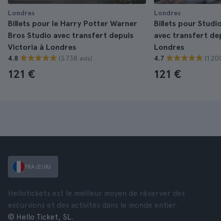
Londres
Londres
Billets pour le Harry Potter Warner
Billets pour Studi
Bros Studio avec transfert depuis
avec transfert de
Victoria à Londres
Londres
(3.738 avis)
(1.20
4.8
4.7
121 €
121 €
FRA (EUR)
Hellotickets est le meilleur moyen de réserver des
excursions et des activités dans le monde entier.
© Hello Ticket, SL.