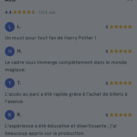
· 1.134 avis
4.4
L.
L
5
Un must pour tout fan de Harry Potter !
H.
H
5
Le cadre vous immerge complètement dans le monde
magique.
T.
T
5
L'accès au parc a été rapide grâce à l'achat de billets à
l'avance.
R.
R
5
L'expérience a été éducative et divertissante ; j'ai
beaucoup appris sur la production.