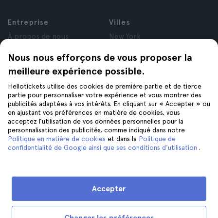
Entreprise
Villes
À propos de nous
New York
Offres d’emploi
Rome
Nous nous efforçons de vous proposer la
Affiliés
Paris
meilleure expérience possible.
Avis
Londres
Confidentialité
Grenade
Hellotickets utilise des cookies de première partie et de tierce
Conditions générales
Cracovie
partie pour personnaliser votre expérience et vous montrer des
publicités adaptées à vos intérêts. En cliquant sur « Accepter » ou
Mentions Légales
Tenerife
en ajustant vos préférences en matière de cookies, vous
Cookies
acceptez l’utilisation de vos données personnelles pour la
personnalisation des publicités, comme indiqué dans notre
Politique en matière de cookies
et dans la
Politique de
Aide
Suivez-nous sur
confidentialité de Google ainsi que ses conditions d'utilisation
.
Aide
Nous contacter
Accepter
Changer les préférences