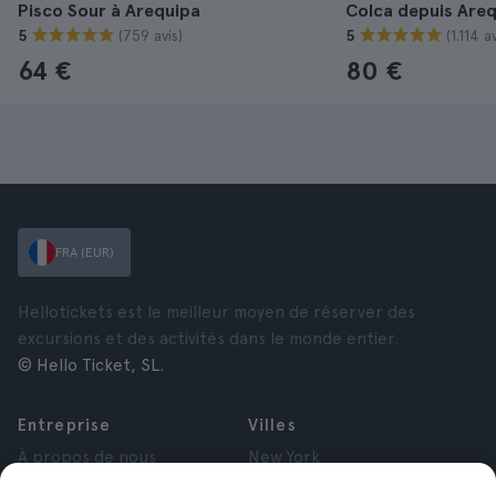
Pisco Sour à Arequipa
Colca depuis Are
(759 avis)
(1.114 av
5
5
64 €
80 €
FRA (EUR)
Hellotickets est le meilleur moyen de réserver des
excursions et des activités dans le monde entier.
© Hello Ticket, SL.
Entreprise
Villes
À propos de nous
New York
Offres d’emploi
Rome