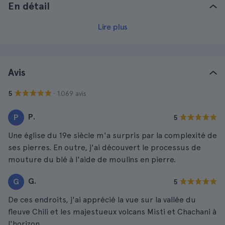
En détail
Lire plus
Avis
· 1.069 avis
5
P.
P
5
Une église du 19e siècle m'a surpris par la complexité de
ses pierres. En outre, j'ai découvert le processus de
mouture du blé à l'aide de moulins en pierre.
G.
G
5
De ces endroits, j'ai apprécié la vue sur la vallée du
fleuve Chili et les majestueux volcans Misti et Chachani à
l'horizon.