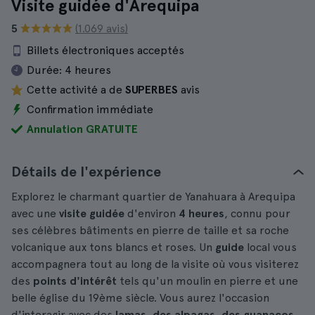
Visite guidée d'Arequipa
5
(1.069 avis)
Billets électroniques acceptés
Durée:
4 heures
Cette activité a de
SUPERBES
avis
Confirmation immédiate
Annulation GRATUITE
Détails de l'expérience
Explorez le charmant quartier de Yanahuara à Arequipa
avec une
visite guidée
d'environ
4 heures
, connu pour
ses célèbres bâtiments en pierre de taille et sa roche
volcanique aux tons blancs et roses. Un
guide
local vous
accompagnera tout au long de la visite où vous visiterez
des
points d'intérêt
tels qu'un moulin en pierre et une
belle église du 19ème siècle. Vous aurez l'occasion
d'interagir avec des
lamas, des alpagas, des guanacos