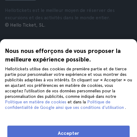
Hellotickets est le meilleur moyen de réserver des
excursions et des activités dans le monde entier.
© Hello Ticket, SL.
Entreprise
Villes
Nous nous efforçons de vous proposer la
À propos de nous
New York
Offres d’emploi
Rome
meilleure expérience possible.
Affiliés
Paris
Hellotickets utilise des cookies de première partie et de tierce
Avis
Londres
partie pour personnaliser votre expérience et vous montrer des
Confidentialité
Grenade
publicités adaptées à vos intérêts. En cliquant sur « Accepter » ou
en ajustant vos préférences en matière de cookies, vous
Conditions générales
Cracovie
acceptez l’utilisation de vos données personnelles pour la
Mentions Légales
Tenerife
personnalisation des publicités, comme indiqué dans notre
Cookies
Politique en matière de cookies
et dans la
Politique de
confidentialité de Google ainsi que ses conditions d'utilisation
.
Aide
Suivez-nous sur
Aide
Accepter
Nous contacter