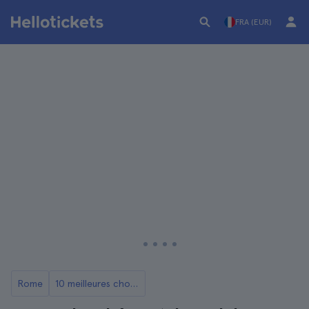
FRA (EUR)
Rome
10 meilleures choses à faire à Castel Gandolfo, Rome