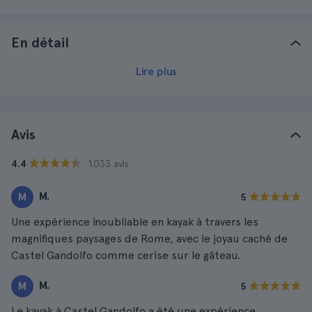
En détail
Lire plus
Avis
· 1.033 avis
4.4
M.
M
5
Une expérience inoubliable en kayak à travers les
magnifiques paysages de Rome, avec le joyau caché de
Castel Gandolfo comme cerise sur le gâteau.
M.
M
5
Le kayak à Castel Gandolfo a été une expérience