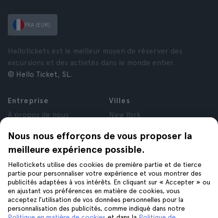
FRA (EUR)
Hellotickets est le meilleur moyen de réserver des
excursions et des activités dans le monde entier.
© Hello Ticket, SL.
Entreprise
Villes
À propos de nous
New York
Offres d’emploi
Rome
Nous nous efforçons de vous proposer la
Affiliés
Paris
meilleure expérience possible.
Avis
Londres
Confidentialité
Grenade
Hellotickets utilise des cookies de première partie et de tierce
Conditions générales
Cracovie
partie pour personnaliser votre expérience et vous montrer des
publicités adaptées à vos intérêts. En cliquant sur « Accepter » ou
Mentions Légales
Tenerife
en ajustant vos préférences en matière de cookies, vous
Cookies
acceptez l’utilisation de vos données personnelles pour la
personnalisation des publicités, comme indiqué dans notre
Politique en matière de cookies
et dans la
Politique de