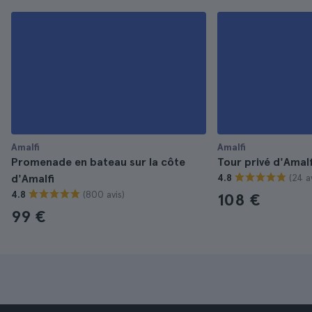
Amalfi
Amalfi
Promenade en bateau sur la côte
Tour privé d'Amalf
(24 a
d'Amalfi
4.8
(800 avis)
4.8
108 €
99 €