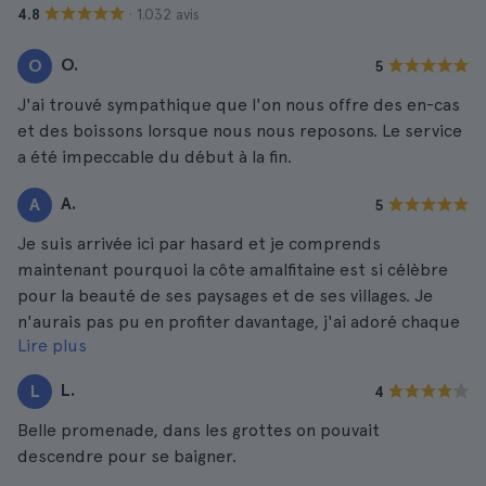
· 1.032 avis
4.8
O.
O
5
J'ai trouvé sympathique que l'on nous offre des en-cas
et des boissons lorsque nous nous reposons. Le service
a été impeccable du début à la fin.
A.
A
5
Je suis arrivée ici par hasard et je comprends
maintenant pourquoi la côte amalfitaine est si célèbre
pour la beauté de ses paysages et de ses villages. Je
n'aurais pas pu en profiter davantage, j'ai adoré chaque
Lire plus
détail.
L.
L
4
Belle promenade, dans les grottes on pouvait
descendre pour se baigner.