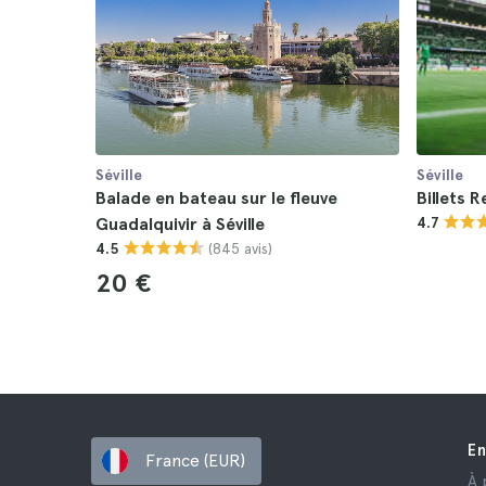
Séville
Séville
Balade en bateau sur le fleuve
Billets 
Guadalquivir à Séville
4.7
(845 avis)
4.5
20 €
En
France (EUR)
À 