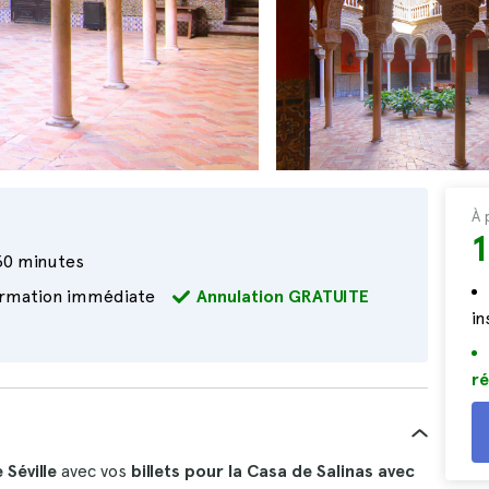
À 
1
30 minutes
irmation immédiate
Annulation GRATUITE
i
ré
 Séville
avec vos
billets pour la Casa de Salinas avec