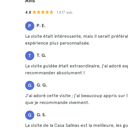
Avis
· 1.417 avis
4.8
P. E.
P
La visite était intéressante, mais il serait préfé
expérience plus personnalisée.
T. G.
T
La visite guidée était extraordinaire, j'ai adoré e
recommander absolument !
G. G.
G
J'ai adoré cette visite ; j'ai beaucoup appris sur 
que je recommande vivement.
G. S.
G
La visite de la Casa Salinas est la meilleure, le