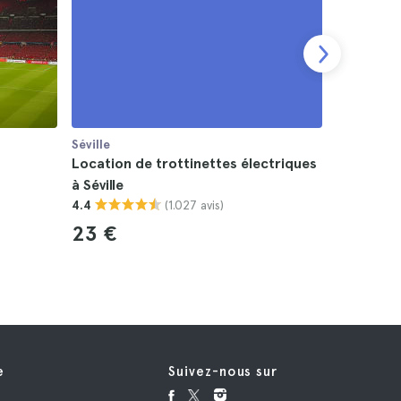
Séville
Séville
Location de trottinettes électriques
Excursion
à Séville
4.4
(1.027 avis)
4.4
98 €
23 €
e
Suivez-nous sur
e