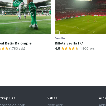
Séville
Real Betis Balompie
Billets Sevilla FC
(1.780 avis)
(1.800 avis)
4.5
treprise
Villes
Aid
propos de nous
New York
Aid