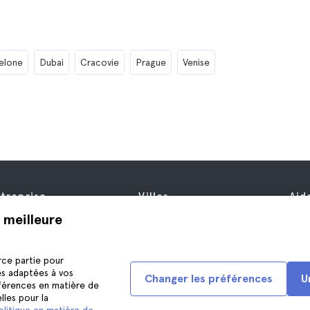
elone
Dubai
Cracovie
Prague
Venise
treprise
Villes
Aid
propos de nous
New York
Aid
 meilleure
fres d’emploi
Rome
Nou
filiés
Paris
rce partie pour
is
Londres
és adaptées à vos
Changer les préférences
U
nfidentialité
Grenade
éférences en matière de
lles pour la
nditions générales
Cracovie