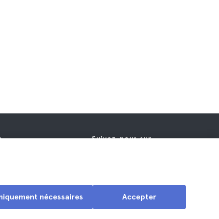
e
Suivez-nous sur
e
s contacter
niquement nécessaires
Accepter