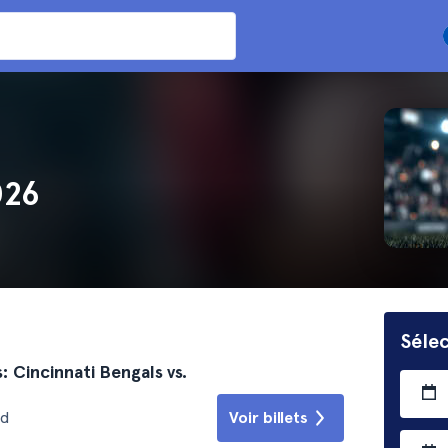
026
Séle
: Cincinnati Bengals vs.
id
Voir billets