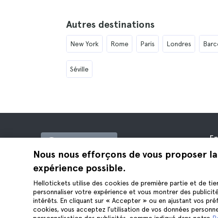
Autres destinations
New York
Rome
Paris
Londres
Barc
Séville
En
France (EUR)
À 
Nous nous efforçons de vous proposer la
Of
expérience possible.
Hellotickets est le meilleur moyen de
Af
réserver des excursions et des activités
Hellotickets utilise des cookies de première partie et de tie
Av
personnaliser votre expérience et vous montrer des publicit
dans le monde entier.
Co
intérêts. En cliquant sur « Accepter » ou en ajustant vos pr
© Hello Ticket, SL.
cookies, vous acceptez l’utilisation de vos données personne
Co