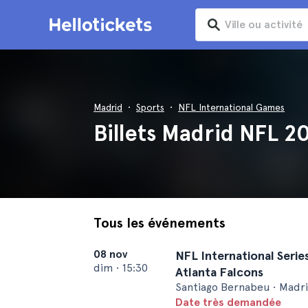
Madrid
Sports
NFL International Games
Billets Madrid NFL 2
Tous les événements
08 nov
NFL International Series
dim
•
15:30
Atlanta Falcons
Santiago Bernabeu • Madr
Date très demandée