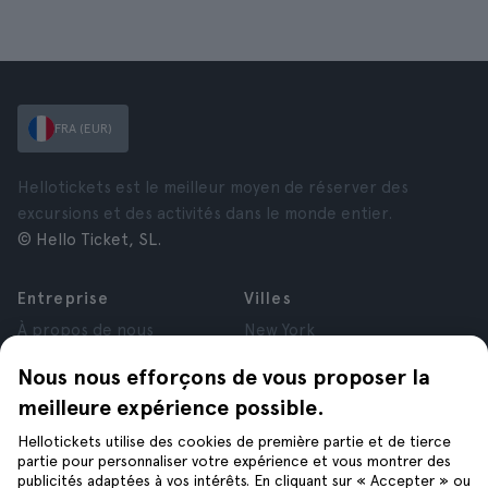
FRA (EUR)
Hellotickets est le meilleur moyen de réserver des
excursions et des activités dans le monde entier.
© Hello Ticket, SL.
Entreprise
Villes
À propos de nous
New York
Offres d’emploi
Rome
Nous nous efforçons de vous proposer la
Affiliés
Paris
meilleure expérience possible.
Avis
Londres
Confidentialité
Grenade
Hellotickets utilise des cookies de première partie et de tierce
Conditions générales
Cracovie
partie pour personnaliser votre expérience et vous montrer des
publicités adaptées à vos intérêts. En cliquant sur « Accepter » ou
Mentions Légales
Tenerife