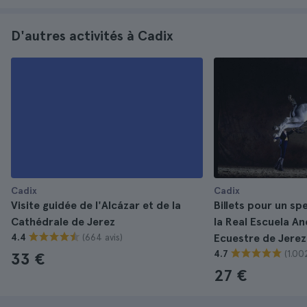
D'autres activités à Cadix
Cadix
Cadix
Visite guidée de l'Alcázar et de la
Billets pour un sp
Cathédrale de Jerez
la Real Escuela A
(664 avis)
4.4
Ecuestre de Jerez
(1.00
4.7
33 €
27 €