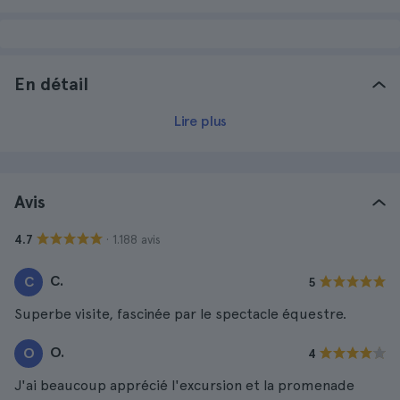
En détail
Lire plus
Avis
· 1.188 avis
4.7
C.
C
5
Superbe visite, fascinée par le spectacle équestre.
O.
O
4
J'ai beaucoup apprécié l'excursion et la promenade