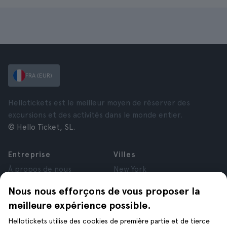
FRA (EUR)
Hellotickets est le meilleur moyen de réserver des
excursions et des activités dans le monde entier.
© Hello Ticket, SL.
Entreprise
Villes
À propos de nous
New York
Offres d’emploi
Rome
Nous nous efforçons de vous proposer la
Affiliés
Paris
meilleure expérience possible.
Avis
Londres
Confidentialité
Grenade
Hellotickets utilise des cookies de première partie et de tierce