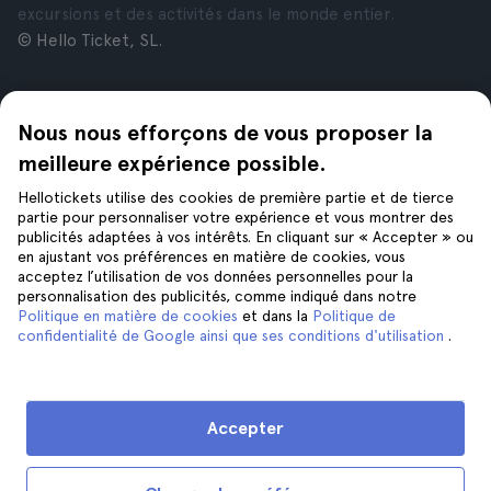
excursions et des activités dans le monde entier.
© Hello Ticket, SL.
Entreprise
Villes
Nous nous efforçons de vous proposer la
À propos de nous
New York
Offres d’emploi
Rome
meilleure expérience possible.
Affiliés
Paris
Hellotickets utilise des cookies de première partie et de tierce
Avis
Londres
partie pour personnaliser votre expérience et vous montrer des
Confidentialité
Grenade
publicités adaptées à vos intérêts. En cliquant sur « Accepter » ou
en ajustant vos préférences en matière de cookies, vous
Conditions générales
Cracovie
acceptez l’utilisation de vos données personnelles pour la
Mentions Légales
Tenerife
personnalisation des publicités, comme indiqué dans notre
Cookies
Politique en matière de cookies
et dans la
Politique de
confidentialité de Google ainsi que ses conditions d'utilisation
.
Aide
Suivez-nous sur
Aide
Accepter
Nous contacter