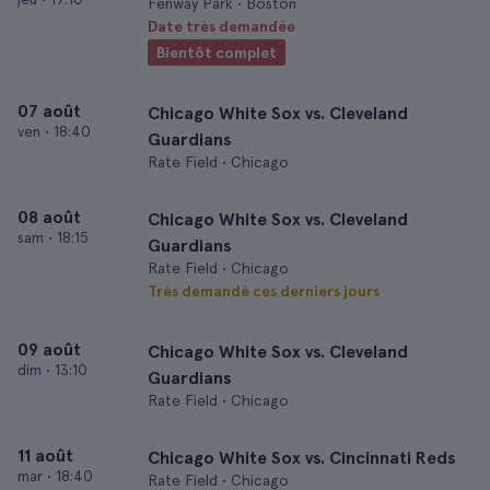
Fenway Park • Boston
Date très demandée
Bientôt complet
07 août
Chicago White Sox vs. Cleveland
ven
•
18:40
Guardians
Rate Field • Chicago
08 août
Chicago White Sox vs. Cleveland
sam
•
18:15
Guardians
Rate Field • Chicago
Très demandé ces derniers jours
09 août
Chicago White Sox vs. Cleveland
dim
•
13:10
Guardians
Rate Field • Chicago
11 août
Chicago White Sox vs. Cincinnati Reds
mar
•
18:40
Rate Field • Chicago