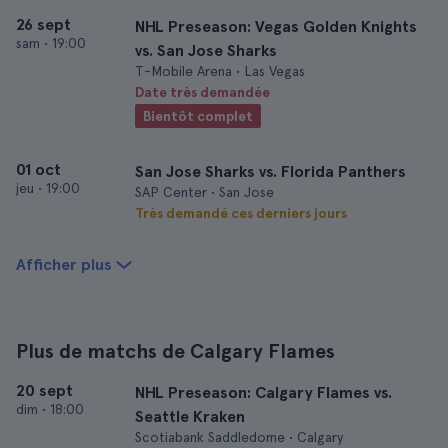
26 sept
NHL Preseason: Vegas Golden Knights
sam
•
19:00
vs. San Jose Sharks
T-Mobile Arena • Las Vegas
Date très demandée
Bientôt complet
01 oct
San Jose Sharks vs. Florida Panthers
jeu
•
19:00
SAP Center • San Jose
Très demandé ces derniers jours
Afficher plus
Plus de matchs de Calgary Flames
20 sept
NHL Preseason: Calgary Flames vs.
dim
•
18:00
Seattle Kraken
Scotiabank Saddledome • Calgary