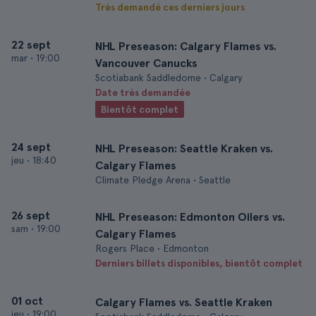
Très demandé ces derniers jours
22 sept
NHL Preseason: Calgary Flames vs.
mar
•
19:00
Vancouver Canucks
Scotiabank Saddledome • Calgary
Date très demandée
Bientôt complet
24 sept
NHL Preseason: Seattle Kraken vs.
jeu
•
18:40
Calgary Flames
Climate Pledge Arena • Seattle
26 sept
NHL Preseason: Edmonton Oilers vs.
sam
•
19:00
Calgary Flames
Rogers Place • Edmonton
Derniers billets disponibles, bientôt complet
01 oct
Calgary Flames vs. Seattle Kraken
jeu
•
19:00