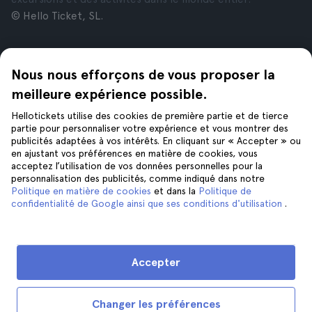
© Hello Ticket, SL.
Entreprise
Villes
Nous nous efforçons de vous proposer la
À propos de nous
New York
Offres d’emploi
Rome
meilleure expérience possible.
Affiliés
Paris
Hellotickets utilise des cookies de première partie et de tierce
Avis
Londres
partie pour personnaliser votre expérience et vous montrer des
Confidentialité
Grenade
publicités adaptées à vos intérêts. En cliquant sur « Accepter » ou
en ajustant vos préférences en matière de cookies, vous
Conditions générales
Cracovie
acceptez l’utilisation de vos données personnelles pour la
Mentions Légales
Tenerife
personnalisation des publicités, comme indiqué dans notre
Cookies
Politique en matière de cookies
et dans la
Politique de
confidentialité de Google ainsi que ses conditions d'utilisation
.
Aide
Suivez-nous sur
Aide
Accepter
Nous contacter
Changer les préférences