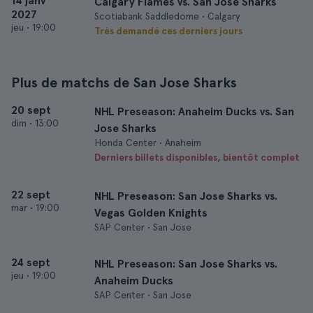
14 janv
Calgary Flames vs. San Jose Sharks
2027
Scotiabank Saddledome • Calgary
jeu
•
19:00
Très demandé ces derniers jours
Plus de matchs de San Jose Sharks
20 sept
NHL Preseason: Anaheim Ducks vs. San
dim
•
13:00
Jose Sharks
Honda Center • Anaheim
Derniers billets disponibles, bientôt complet
22 sept
NHL Preseason: San Jose Sharks vs.
mar
•
19:00
Vegas Golden Knights
SAP Center • San Jose
24 sept
NHL Preseason: San Jose Sharks vs.
jeu
•
19:00
Anaheim Ducks
SAP Center • San Jose