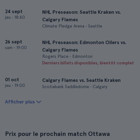
24 sept
NHL Preseason: Seattle Kraken vs.
jeu
•
18:40
Calgary Flames
Climate Pledge Arena • Seattle
26 sept
NHL Preseason: Edmonton Oilers vs.
sam
•
19:00
Calgary Flames
Rogers Place • Edmonton
Derniers billets disponibles, bientôt complet
01 oct
Calgary Flames vs. Seattle Kraken
jeu
•
19:00
Scotiabank Saddledome • Calgary
Afficher plus
Prix pour le prochain match Ottawa