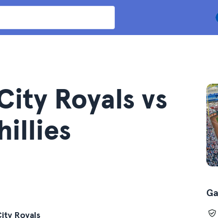
City Royals vs
illies
Ga
City Royals