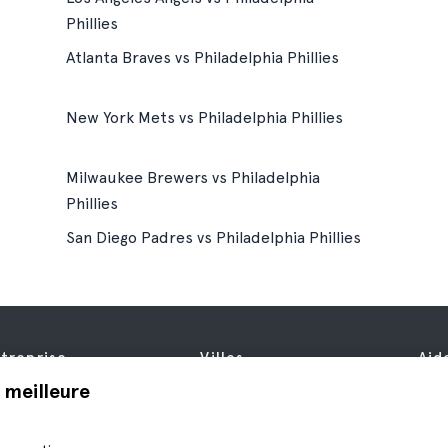
Phillies
Atlanta Braves vs Philadelphia Phillies
New York Mets vs Philadelphia Phillies
Milwaukee Brewers vs Philadelphia
Phillies
San Diego Padres vs Philadelphia Phillies
treprise
Villes
Aid
propos de nous
New York
Aid
 meilleure
fres d’emploi
Rome
Nou
filiés
Paris