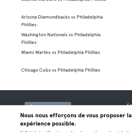
Arizona Diamondbacks vs Philadelphia
Phillies
Washington Nationals vs Philadelphia
Phillies
Miami Marlins vs Philadelphia Phillies
Chicago Cubs vs Philadelphia Phillies
En
France (EUR)
À 
Nous nous efforçons de vous proposer la
Of
expérience possible.
Hellotickets est le meilleur moyen de
Af
réserver des excursions et des activités