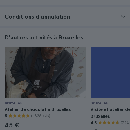
Conditions d'annulation
D'autres activités à Bruxelles
Bruxelles
Bruxelles
Atelier de chocolat à Bruxelles
Visite et atelier 
(1.326 avis)
5
Bruxelles
(724 
4.5
45 €