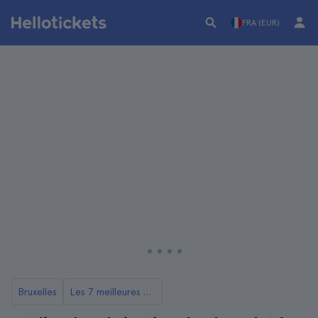
FRA (EUR)
Bruxelles
Les 7 meilleures dégustations de chocolat à faire à Bruxelles