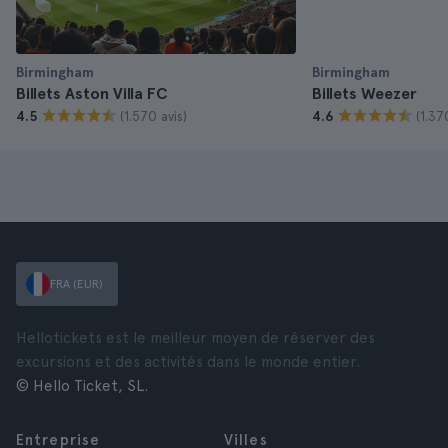
Birmingham
Birmingham
Billets Aston Villa FC
Billets Weezer
(1.570 avis)
(1.37
4.5
4.6
FRA (EUR)
Hellotickets est le meilleur moyen de réserver des
excursions et des activités dans le monde entier.
© Hello Ticket, SL.
Entreprise
Villes