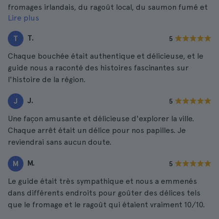
fromages irlandais, du ragoût local, du saumon fumé et
Lire plus
bien d'autres choses encore. Nous avons adoré !
T.
T
5
Chaque bouchée était authentique et délicieuse, et le
guide nous a raconté des histoires fascinantes sur
l'histoire de la région.
J.
J
5
Une façon amusante et délicieuse d'explorer la ville.
Chaque arrêt était un délice pour nos papilles. Je
reviendrai sans aucun doute.
M.
M
5
Le guide était très sympathique et nous a emmenés
dans différents endroits pour goûter des délices tels
que le fromage et le ragoût qui étaient vraiment 10/10.