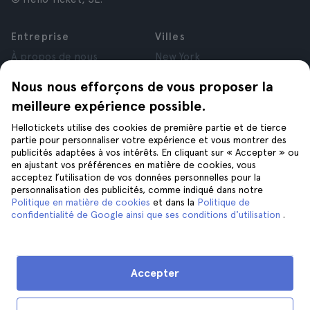
Entreprise
Villes
À propos de nous
New York
Offres d’emploi
Rome
Nous nous efforçons de vous proposer la
Affiliés
Paris
meilleure expérience possible.
Avis
Londres
Confidentialité
Grenade
Hellotickets utilise des cookies de première partie et de tierce
Conditions générales
Cracovie
partie pour personnaliser votre expérience et vous montrer des
publicités adaptées à vos intérêts. En cliquant sur « Accepter » ou
Mentions Légales
Tenerife
en ajustant vos préférences en matière de cookies, vous
Cookies
acceptez l’utilisation de vos données personnelles pour la
personnalisation des publicités, comme indiqué dans notre
Politique en matière de cookies
et dans la
Politique de
Aide
Suivez-nous sur
confidentialité de Google ainsi que ses conditions d'utilisation
.
Aide
Nous contacter
Accepter