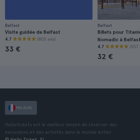
Belfast
Belfast
Visite guidée de Belfast
Billets pour Titan
(805 avis)
4.7
Nomadic à Belfas
(557 
4.7
33 €
32 €
FRA (EUR)
Hellotickets est le meilleur moyen de réserver des
excursions et des activités dans le monde entier.
© Hello Ticket, SL.