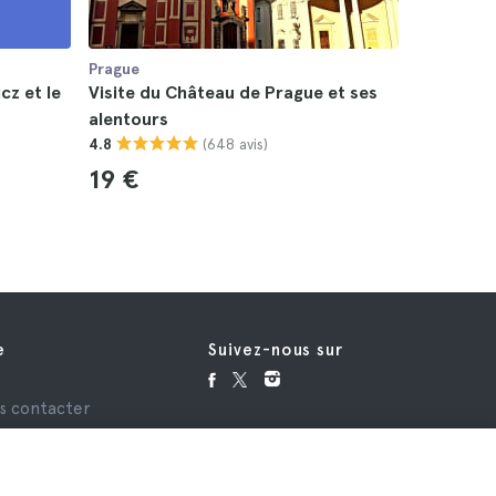
Prague
Prague
cz et le
Visite du Château de Prague et ses
Visite gr
alentours
4.5
(648 avis)
4.8
Gratui
19 €
e
Suivez-nous sur
e
s contacter