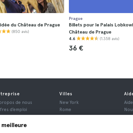
Prague
uidée du Château de Prague
Billets pour le Palais Lobkowi
(850 avis)
Château de Prague
(1.358 avis)
4.6
36 €
treprise
Villes
Aid
propos de nous
New York
Aid
fres d’emploi
Rome
Nou
filiés
Paris
is
Londres
 meilleure
nfidentialité
Grenade