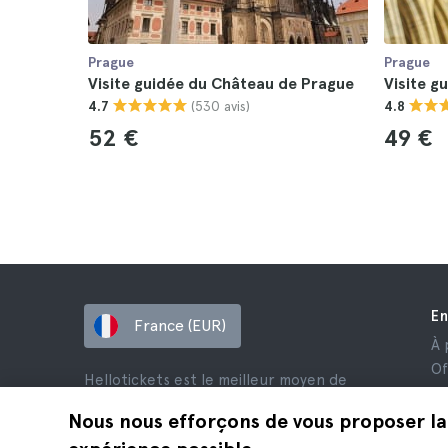
Prague
Prague
Visite guidée du Château de Prague
Visite g
(530 avis)
4.7
4.8
52 €
49 €
En
France (EUR)
À 
Of
Hellotickets est le meilleur moyen de
Af
réserver des excursions et des activités
Av
Nous nous efforçons de vous proposer la
dans le monde entier.
Co