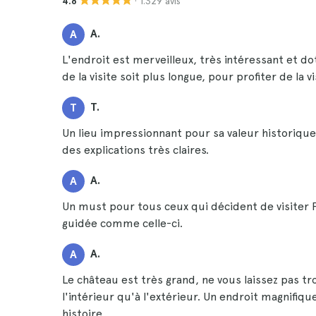
· 1.329 avis
4.8
A.
A
L'endroit est merveilleux, très intéressant et do
de la visite soit plus longue, pour profiter de la v
T.
T
Un lieu impressionnant pour sa valeur historique.
des explications très claires.
A.
A
Un must pour tous ceux qui décident de visiter 
guidée comme celle-ci.
A.
A
Le château est très grand, ne vous laissez pas tr
l'intérieur qu'à l'extérieur. Un endroit magnifi
histoire.