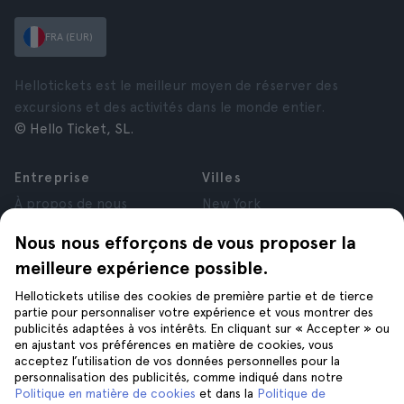
FRA (EUR)
Hellotickets est le meilleur moyen de réserver des
excursions et des activités dans le monde entier.
© Hello Ticket, SL.
Entreprise
Villes
À propos de nous
New York
Offres d’emploi
Rome
Nous nous efforçons de vous proposer la
Affiliés
Paris
meilleure expérience possible.
Avis
Londres
Confidentialité
Grenade
Hellotickets utilise des cookies de première partie et de tierce
Conditions générales
Cracovie
partie pour personnaliser votre expérience et vous montrer des
publicités adaptées à vos intérêts. En cliquant sur « Accepter » ou
Mentions Légales
Tenerife
en ajustant vos préférences en matière de cookies, vous
Cookies
acceptez l’utilisation de vos données personnelles pour la
personnalisation des publicités, comme indiqué dans notre
Politique en matière de cookies
et dans la
Politique de