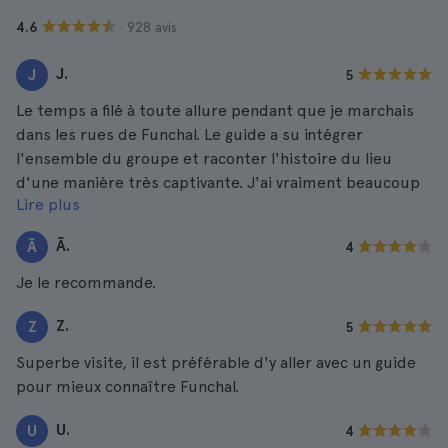
· 928 avis
4.6
J.
J
5
Le temps a filé à toute allure pendant que je marchais
dans les rues de Funchal. Le guide a su intégrer
l'ensemble du groupe et raconter l'histoire du lieu
d'une manière très captivante. J'ai vraiment beaucoup
Lire plus
apprécié !
Ã.
Ã
4
Je le recommande.
Z.
Z
5
Superbe visite, il est préférable d'y aller avec un guide
pour mieux connaître Funchal.
U.
U
4