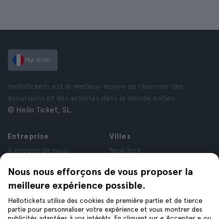
FRA (EUR)
Hellotickets est le meilleur moyen de réserver des
excursions et des activités dans le monde entier.
© Hello Ticket, SL.
Entreprise
Villes
À propos de nous
New York
Offres d’emploi
Rome
Nous nous efforçons de vous proposer la
Affiliés
Paris
meilleure expérience possible.
Avis
Londres
Confidentialité
Grenade
Hellotickets utilise des cookies de première partie et de tierce
Conditions générales
Cracovie
partie pour personnaliser votre expérience et vous montrer des
publicités adaptées à vos intérêts. En cliquant sur « Accepter » ou