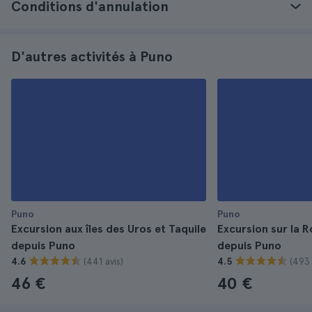
Conditions d'annulation
D'autres activités à Puno
Puno
Puno
Excursion aux îles des Uros et Taquile
Excursion sur la 
depuis Puno
depuis Puno
(441 avis)
(493 
4.6
4.5
46 €
40 €