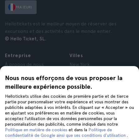
FRA (EUR)
Hellotickets est le meilleur moyen de réserver des
excursions et des activités dans le monde entier.
© Hello Ticket, SL.
Entreprise
Villes
À propos de nous
New York
Offres d’emploi
Rome
Nous nous efforçons de vous proposer la
Affiliés
Paris
meilleure expérience possible.
Avis
Londres
Confidentialité
Grenade
Hellotickets utilise des cookies de première partie et de tierce
Conditions générales
Cracovie
partie pour personnaliser votre expérience et vous montrer des
publicités adaptées à vos intérêts. En cliquant sur « Accepter » ou
Mentions Légales
Tenerife
en ajustant vos préférences en matière de cookies, vous
Cookies
acceptez l’utilisation de vos données personnelles pour la
personnalisation des publicités, comme indiqué dans notre
Politique en matière de cookies
et dans la
Politique de
Aide
Suivez-nous sur
confidentialité de Google ainsi que ses conditions d'utilisation
.