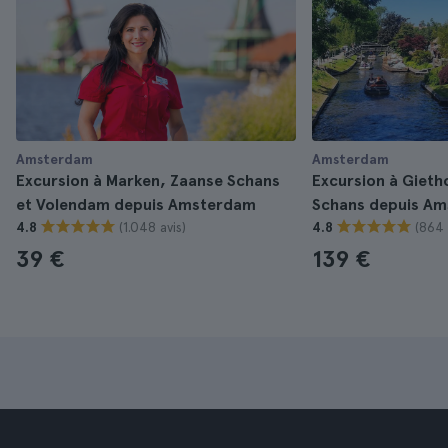
Amsterdam
Amsterdam
Excursion à Marken, Zaanse Schans
Excursion à Gieth
et Volendam depuis Amsterdam
Schans depuis A
(1.048 avis)
(864 
4.8
4.8
39 €
139 €