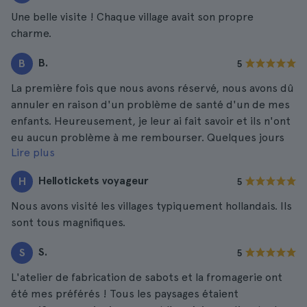
Une belle visite ! Chaque village avait son propre
charme.
B.
B
5
La première fois que nous avons réservé, nous avons dû
annuler en raison d'un problème de santé d'un de mes
enfants. Heureusement, je leur ai fait savoir et ils n'ont
eu aucun problème à me rembourser. Quelques jours
Lire plus
plus tard, j'ai réservé à nouveau et ce fut l'une des plus
belles journées complètes que nous ayons jamais faites.
Hellotickets voyageur
H
5
Des paysages magnifiques et le service de notre guide
5/5.
Nous avons visité les villages typiquement hollandais. Ils
sont tous magnifiques.
S.
S
5
L'atelier de fabrication de sabots et la fromagerie ont
été mes préférés ! Tous les paysages étaient