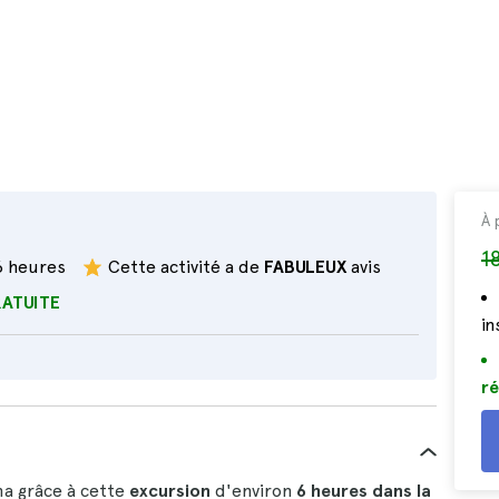
À 
1
6 heures
Cette activité a de
FABULEUX
avis
RATUITE
i
ré
ma grâce à cette
excursion
d'environ
6 heures
dans la