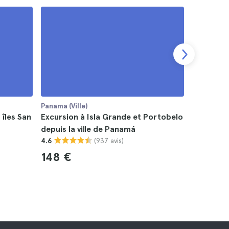
Panama (Ville)
Panama (Vi
 îles San
Excursion à Isla Grande et Portobelo
Excursion
depuis la ville de Panamá
depuis la
(937 avis)
4.6
4.5
148 €
97 €