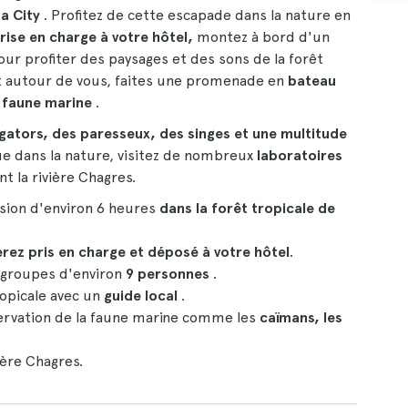
a City
. Profitez de cette escapade dans la nature en
rise en charge à votre hôtel,
montez à bord d'un
ur profiter des paysages et des sons de la forêt
ent autour de vous, faites une promenade en
bateau
faune marine
.
igators, des paresseux, des singes et une multitude
ue dans la nature, visitez de nombreux
laboratoires
 la rivière Chagres.
rsion d'environ 6 heures
dans la forêt tropicale de
erez pris en charge et déposé à votre hôtel
.
 groupes d'environ
9 personnes
.
ropicale avec un
guide local
.
ervation de la faune marine comme les
caïmans, les
ière Chagres.