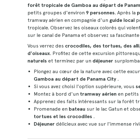
forêt tropicale de Gamboa au départ de Panam
petits groupes d'environ
9 personnes
. Après la
p
tramway aérien en compagnie d'un
guide local
po
tropicale. Observez les oiseaux colorés qui vol
sur le canal de Panama et observez sa fascinante
Vous verrez des
crocodiles, des tortues, des all
d'oiseaux
. Profitez de cette excursion pittoresq
naturels
et terminez par un
déjeuner
surplombant
Plongez au cœur de la nature avec cette excu
Gamboa au départ de Panama City
.
Si vous avez choisi l'option supérieure, vous
s
Montez à bord d'un
tramway aérien
en petits
Apprenez des faits intéressants sur la forêt t
Promenade en
bateau
sur le lac Gatun et obs
tortues et les crocodiles
.
Déjeuner
délicieux avec vue sur l'immense riv