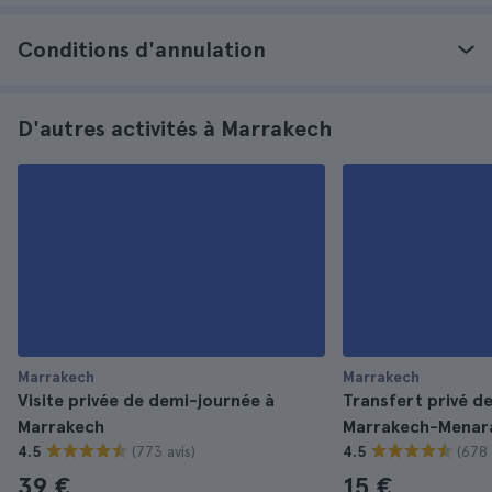
Conditions d'annulation
D'autres activités à Marrakech
Marrakech
Marrakech
Visite privée de demi-journée à
Transfert privé d
Marrakech
Marrakech-Menar
(773 avis)
(678 
4.5
4.5
39 €
15 €