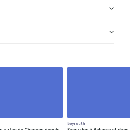
Beyrouth
n au lac de Chaouen depuis
Excursion à Bcharre et dans l