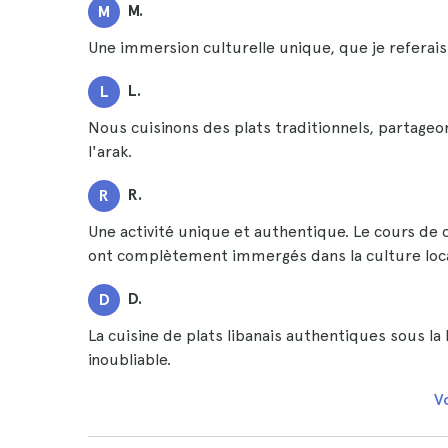
M.
M
Une immersion culturelle unique, que je referais
L.
L
Nous cuisinons des plats traditionnels, partageo
l'arak.
R.
R
Une activité unique et authentique. Le cours de cu
ont complètement immergés dans la culture loca
D.
D
La cuisine de plats libanais authentiques sous la
inoubliable.
Vo