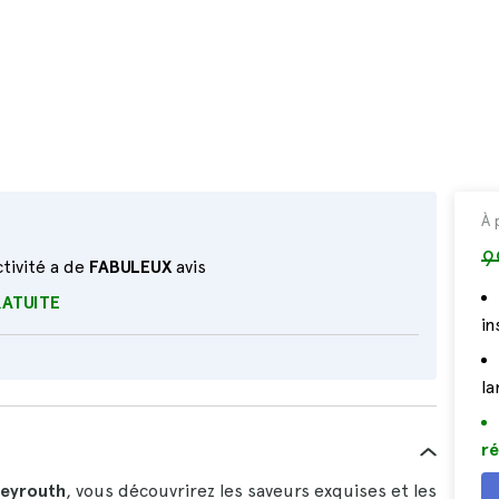
À 
9
tivité a de
FABULEUX
avis
RATUITE
i
la
ré
Beyrouth
, vous découvrirez les saveurs exquises et les