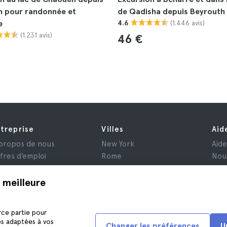
h pour randonnée et
de Qadisha depuis Beyrouth
(1.446 avis)
e
4.6
(1.231 avis)
46 €
treprise
Villes
Aid
propos de nous
New York
Aid
fres d’emploi
Rome
Nou
filiés
Paris
is
Londres
 meilleure
nfidentialité
Grenade
nditions générales
Cracovie
rce partie pour
ntions Légales
Tenerife
és adaptées à vos
Changer les préférences
U