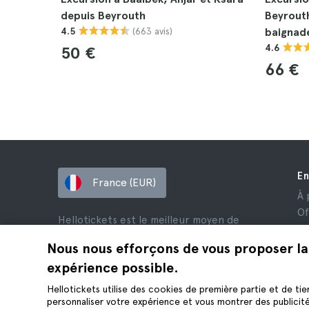
depuis Beyrouth
Beyrout
(663 avis)
4.5
baignad
4.6
50 €
66 €
En
France (EUR)
À 
Of
Hellotickets est le meilleur moyen de
Af
réserver des excursions et des activités
Av
Nous nous efforçons de vous proposer la
dans le monde entier.
Co
expérience possible.
© Hello Ticket, SL.
Co
Hellotickets utilise des cookies de première partie et de tie
Me
personnaliser votre expérience et vous montrer des publicit