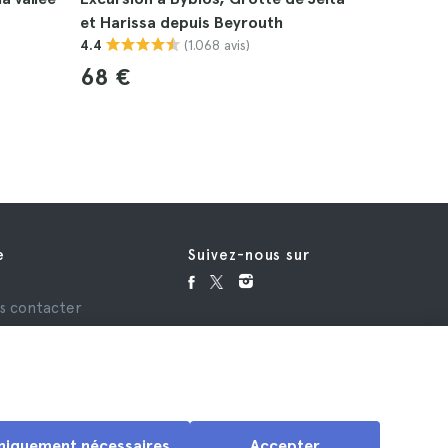
et Harissa depuis Beyrouth
Maghdouc
(1.068 avis)
4.4
4.5
68 €
99 €
e
Suivez-nous sur
e
s contacter
niquement nécessaires
Accepter