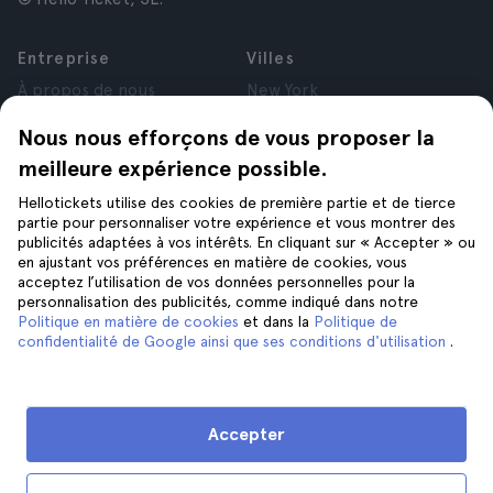
Entreprise
Villes
À propos de nous
New York
Offres d’emploi
Rome
Nous nous efforçons de vous proposer la
Affiliés
Paris
meilleure expérience possible.
Avis
Londres
Confidentialité
Grenade
Hellotickets utilise des cookies de première partie et de tierce
Conditions générales
Cracovie
partie pour personnaliser votre expérience et vous montrer des
publicités adaptées à vos intérêts. En cliquant sur « Accepter » ou
Mentions Légales
Tenerife
en ajustant vos préférences en matière de cookies, vous
Cookies
acceptez l’utilisation de vos données personnelles pour la
personnalisation des publicités, comme indiqué dans notre
Politique en matière de cookies
et dans la
Politique de
Aide
Suivez-nous sur
confidentialité de Google ainsi que ses conditions d'utilisation
.
Aide
Nous contacter
Accepter