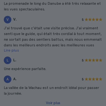
La promenade le long du Danube a été très relaxante et
les vues spectaculaires.
V.
V
5
J'ai trouvé que c'était une visite précise. J'ai vraiment
senti que le guide, qui était très cordial à tout moment,
ne sortait pas des sentiers battus, mais nous emmenait
dans les meilleurs endroits avec les meilleures vues
Lire plus
sans dévier.
L.
L
5
Une expérience parfaite.
A.
A
5
La vallée de la Wachau est un endroit idéal pour passer
la journée.
Voir plus