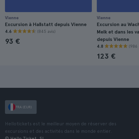
Vienne
Vienne
Excursion à Hallstatt depuis Vienne
Excursion au Wach
(845 avis)
4.6
Melk et dans les v
depuis Vienne
93 €
(986 
4.8
123 €
FRA (EUR)
Hellotickets est le meilleur moyen de réserver des
excursions et des activités dans le monde entier.
© Hello Ticket, SL.