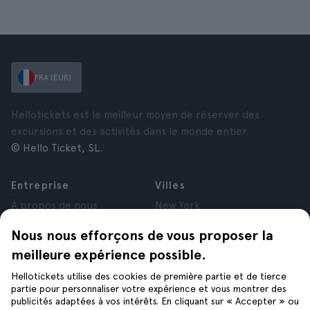
FRA (EUR)
Hellotickets est le meilleur moyen de réserver des
excursions et des activités dans le monde entier.
© Hello Ticket, SL.
Entreprise
Villes
À propos de nous
New York
Offres d’emploi
Rome
Nous nous efforçons de vous proposer la
Affiliés
Paris
meilleure expérience possible.
Avis
Londres
Confidentialité
Grenade
Hellotickets utilise des cookies de première partie et de tierce
Conditions générales
Cracovie
partie pour personnaliser votre expérience et vous montrer des
publicités adaptées à vos intérêts. En cliquant sur « Accepter » ou
Mentions Légales
Tenerife