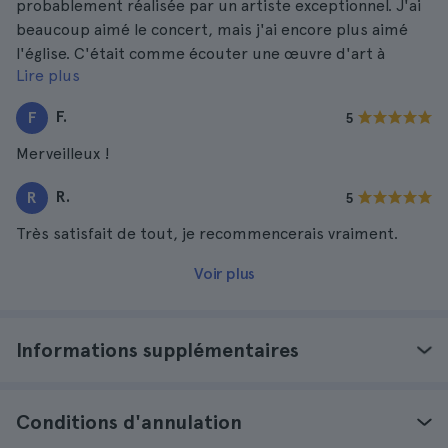
probablement réalisée par un artiste exceptionnel. J'ai
beaucoup aimé le concert, mais j'ai encore plus aimé
l'église. C'était comme écouter une œuvre d'art à
Lire plus
l'intérieur d'une autre œuvre d'art !
F.
F
5
Merveilleux !
R.
R
5
Très satisfait de tout, je recommencerais vraiment.
Voir plus
Informations supplémentaires
Conditions d'annulation