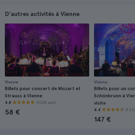
D'autres activités à Vienne
Vienne
Vienne
Billets pour concert de Mozart et
Billets pour un co
Strauss à Vienne
Schönbrunn à Vien
(1.038 avis)
4.8
visite
(1.33
4.4
58 €
147 €