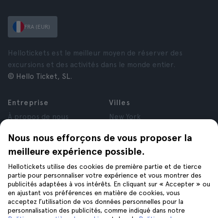
FRA (EUR)
Hellotickets est le meilleur moyen de réserver des
excursions et des activités dans le monde entier.
© Hello Ticket, SL.
Entreprise
Villes
À propos de nous
New York
Offres d’emploi
Rome
Nous nous efforçons de vous proposer la
Affiliés
Paris
meilleure expérience possible.
Avis
Londres
Confidentialité
Grenade
Hellotickets utilise des cookies de première partie et de tierce
Conditions générales
Cracovie
partie pour personnaliser votre expérience et vous montrer des
publicités adaptées à vos intérêts. En cliquant sur « Accepter » ou
Mentions Légales
Tenerife
en ajustant vos préférences en matière de cookies, vous
Cookies
acceptez l’utilisation de vos données personnelles pour la
personnalisation des publicités, comme indiqué dans notre