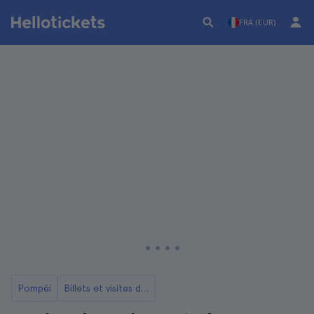
FRA (EUR)
Pompéi
Billets et visites du Mont Vésuve à Pompéi