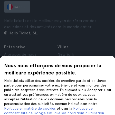
FRA (EUR)
Hellotickets est le meilleur moyen de réserver des
excursions et des activités dans le monde entier.
© Hello Ticket, SL.
Entreprise
Villes
À propos de nous
New York
Offres d’emploi
Rome
Nous nous efforçons de vous proposer la
Affiliés
Paris
meilleure expérience possible.
Avis
Londres
Confidentialité
Grenade
Hellotickets utilise des cookies de première partie et de tierce
Conditions générales
Cracovie
partie pour personnaliser votre expérience et vous montrer des
publicités adaptées à vos intérêts. En cliquant sur « Accepter » ou
Mentions Légales
Tenerife
en ajustant vos préférences en matière de cookies, vous
Cookies
acceptez l’utilisation de vos données personnelles pour la
personnalisation des publicités, comme indiqué dans notre
Politique en matière de cookies
et dans la
Politique de
Aide
Suivez-nous sur
confidentialité de Google ainsi que ses conditions d'utilisation
.