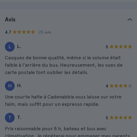
Avis
· 25 avis
4.7
L.
L
5
Casques de bonne qualité, même si le volume était
faible à l'arrière du bus. Heureusement, les vues de
carte postale font oublier les détails.
H.
H
4
Une courte halte à Cadenabbia vous laisse sur votre
faim, mais suffit pour un expresso rapide.
T.
T
5
Prix raisonnable pour 8 h, bateau et bus avec
climatisation. Je répéterai pour emmener mes parents