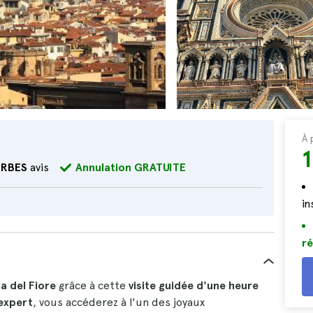
À 
1
ERBES
avis
Annulation GRATUITE
i
ré
a del Fiore
grâce à cette
visite guidée d'une heure
expert
, vous accéderez à l'un des joyaux