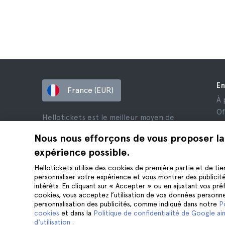
En
France (EUR)
À 
Of
Hellotickets est le meilleur moyen de
Af
réserver des excursions et des activités
Av
Nous nous efforçons de vous proposer la
dans le monde entier.
Co
expérience possible.
© Hello Ticket, SL.
Co
Hellotickets utilise des cookies de première partie et de tie
Me
personnaliser votre expérience et vous montrer des publicit
Co
intérêts. En cliquant sur « Accepter » ou en ajustant vos pr
cookies, vous acceptez l’utilisation de vos données personne
personnalisation des publicités, comme indiqué dans notre
P
cookies
et dans la
Politique de confidentialité de Google ain
d'utilisation
.