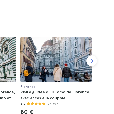
Florence
Florence
lorence,
Visite guidée du Duomo de Florence
Visite gu
omo et
avec accès à la coupole
l’Académ
(25 avis)
4.7
4.5
80 €
110 €