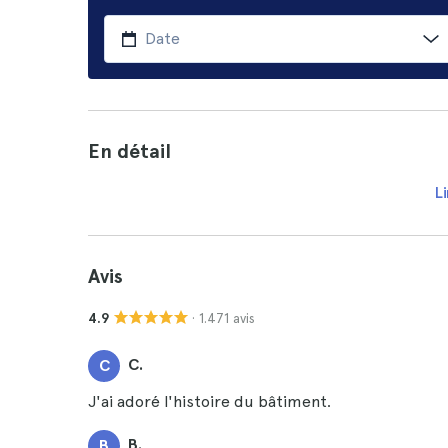
En détail
Li
Avis
· 1.471 avis
4.9
C.
C
J'ai adoré l'histoire du bâtiment.
B.
B