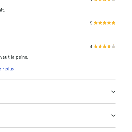
it.
5
4
 vaut la peine.
ir plus